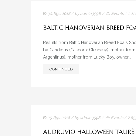
30. Rgs. 2018
/ by
admin3598
/
Events
/
1 2
BALTIC HANOVERIAN BREED FO
Results from Baltic Hanoverian Breed Foals S
by Candidus (Cascor x Clearway), mother from 
Argentinus), mother from Lucky Boy, owner...
CONTINUED
25. Rgs. 2018
/ by
admin3598
/
Events
/
7 6
AUDRUVIO HALLOWEEN TAURĖ 