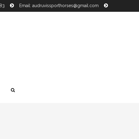
483
Email: audruvissporthorses@gmail.com