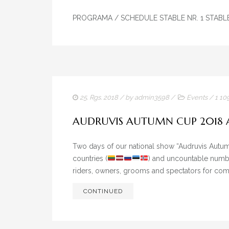
PROGRAMA / SCHEDULE STABLE NR. 1 STAB
25. Rgs. 2018
/ by
admin3598
/
Events
/
1 1
AUDRUVIS AUTUMN CUP 2018 
Two days of our national show “Audruvis Aut
countries (
) and uncountable numb
riders, owners, grooms and spectators for comi
CONTINUED