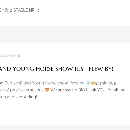
LE NR. 2 STABLE NR. 3
09 comments
AND YOUNG HORSE SHOW JUST FLEW BY!
umn Cup 2018 and Young Horse show” flew by
513 starts, 5
er of positive emotions
We are saying BIG thank YOU, for all the
ng and supporting!...