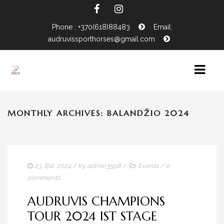
Phone : +370(618)88483
Email:
audruvissporthorses@gmail.com
MONTHLY ARCHIVES: BALANDŽIO 2024
HOME
NEWS
HORSES FOR SALE
EVENTS CALENDAR
23. Bal. 2024
/ by
admin3598
/
Events
/
0
comments
CONTACTS
AUDRUVIS CHAMPIONS
TOUR 2024 IST STAGE