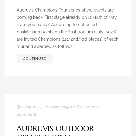
Audruvis Champions Tour series of the events are
coming back! First stage already on 10-12th of May
– are you ready? According to collected
qualification points on the final podium (July 19-21)
are invited Champions (1st/2nd/3rd places) of each
tour and awarded as follows:...
CONTINUED
8. Bal. 2024
/ by
admin3598
/
Events
/
0
comments
AUDRUVIS OUTDOOR