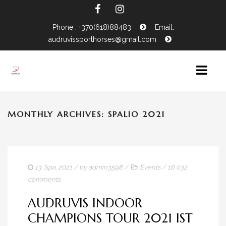
Phone : +370(618)88483
Email:
audruvissporthorses@gmail.com
MONTHLY ARCHIVES: SPALIO 2021
HOME
NEWS
HORSES FOR SALE
EVENTS CALENDAR
13. Spa. 2021
/ by
admin3598
/
Events
/
16 032
comments
CONTACTS
AUDRUVIS INDOOR
CHAMPIONS TOUR 2021 IST