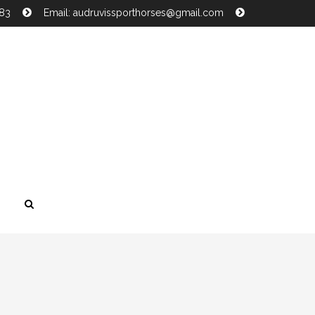
483
Email: audruvissporthorses@gmail.com