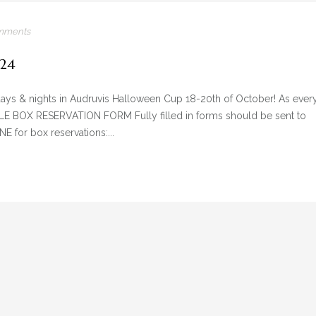
mments
24
days & nights in Audruvis Halloween Cup 18-20th of October! As ever
LE BOX RESERVATION FORM Fully filled in forms should be sent to
for box reservations:...