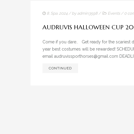
8. Spa. 2024
/ by
admin3598
/
Events
/
0 co
AUDRUVIS HALLOWEEN CUP 20
Come if you dare.. Get ready for the scariest 
year best costumes will be rewarded! SCHEDU
email audruvissporthorses@gmail.com DEADLINE 
CONTINUED