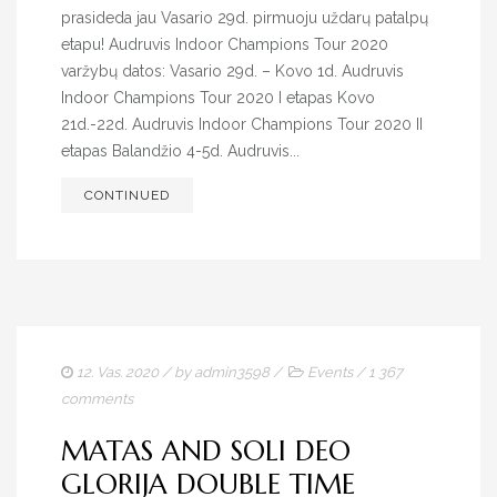
prasideda jau Vasario 29d. pirmuoju uždarų patalpų
etapu! Audruvis Indoor Champions Tour 2020
varžybų datos: Vasario 29d. – Kovo 1d. Audruvis
Indoor Champions Tour 2020 I etapas Kovo
21d.-22d. Audruvis Indoor Champions Tour 2020 II
etapas Balandžio 4-5d. Audruvis...
CONTINUED
12. Vas. 2020
/ by
admin3598
/
Events
/
1 367
comments
MATAS AND SOLI DEO
GLORIJA DOUBLE TIME