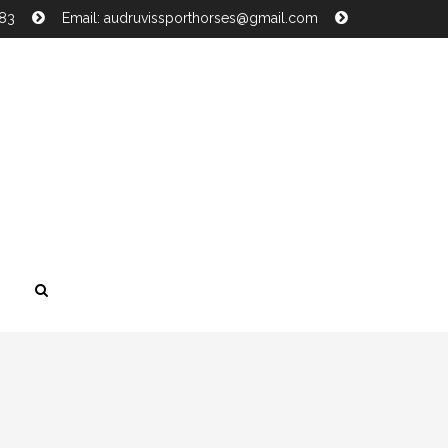
483
Email: audruvissporthorses@gmail.com