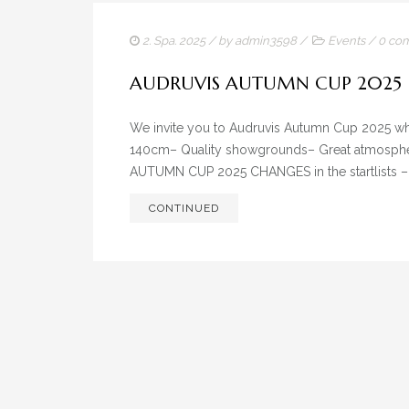
2. Spa. 2025
/ by
admin3598
/
Events
/
0 co
AUDRUVIS AUTUMN CUP 2025
We invite you to Audruvis Autumn Cup 2025 whic
140cm– Quality showgrounds– Great atmosphe
AUTUMN CUP 2025 CHANGES in the startlists –.
CONTINUED