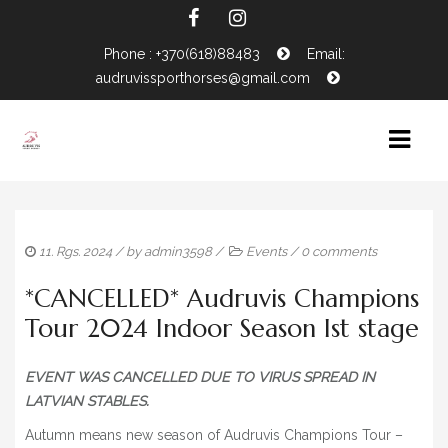
Phone : +370(618)88483
Email:
audruvissporthorses@gmail.com
HOME
11. Rgs. 2024
/ by
admin3598
/
Events
/
0 comments
NEWS
*CANCELLED* Audruvis Champions
HORSES FOR SALE
Tour 2024 Indoor Season Ist stage
EVENTS CALENDAR
CONTACTS
EVENT WAS CANCELLED DUE TO VIRUS SPREAD IN
LATVIAN STABLES.
Autumn means new season of Audruvis Champions Tour –