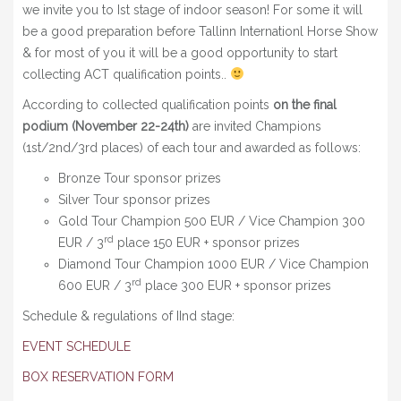
we invite you to Ist stage of indoor season! For some it will
be a good preparation before Tallinn Internationl Horse Show
& for most of you it will be a good opportunity to start
collecting ACT qualification points..
According to collected qualification points
on the final
podium (November 22-24th
)
are invited Champions
(1st/2nd/3rd places) of each tour and awarded as follows:
Bronze Tour sponsor prizes
Silver Tour sponsor prizes
Gold Tour Champion 500 EUR / Vice Champion 300
rd
EUR / 3
place 150 EUR + sponsor prizes
Diamond Tour Champion 1000 EUR / Vice Champion
rd
600 EUR / 3
place 300 EUR + sponsor prizes
Schedule & regulations of IInd stage:
EVENT SCHEDULE
BOX RESERVATION FORM