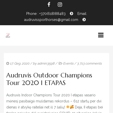
Phone : +370(618)88483
Email:
audruvissporthorses@gmail.com
HOME
17. Geg. 2020
/ by
admin3598
/
Events
/
3 713 comments
NEWS
Audruvis Outdoor Champions
HORSES FOR SALE
Tour 2020 I ETAPAS
EVENTS CALENDAR
CONTACTS
Audruvis Indoor Champions Tour 2020 I etapas vasario
mėnesį pasibaigė mušdamas rekordus – 612 startų per dvi
dienas ir atvykę raiteliai net iš 7 šalių!
Deja, II etapas bei