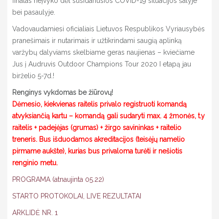
finalas neįvyko dėl susidariusios COVID-19 situacijos šalyje
bei pasaulyje.
Vadovaudamiesi oficialiais Lietuvos Respublikos Vyriausybės
pranešimais ir nutarimais ir užtikrindami saugią aplinką
varžybų dalyviams skelbiame geras naujienas – kviečiame
Jus į Audruvis Outdoor Champions Tour 2020 I etapą jau
birželio 5-7d.!
Renginys vykdomas be žiūrovų!
Dėmesio, kiekvienas raitelis privalo registruoti komandą
atvyksiančią kartu – komandą gali sudaryti max. 4 žmonės, t.y
raitelis + padejėjas (grumas) + žirgo savininkas + raitelio
treneris. Bus išduodamos akreditacijos (teisėjų namelio
pirmame aukšte), kurias bus privaloma turėti ir nešiotis
renginio metu.
PROGRAMA (atnaujinta 05.22)
STARTO PROTOKOLAI, LIVE REZULTATAI
ARKLIDĖ NR. 1